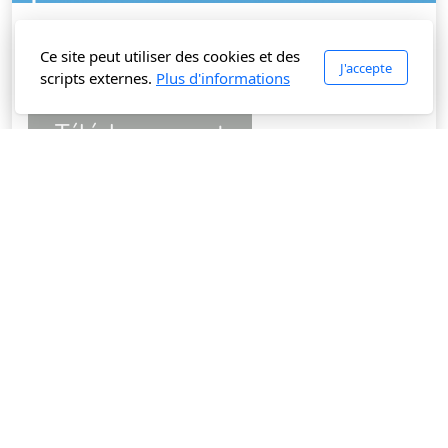
Comment bien animer une réunion
Ce site peut utiliser des cookies et des
animationdereunion.pdf
J'accepte
scripts externes.
Plus d'informations
Téléchargement
1003 Lausanne
Suisse
Menu principal
Accueil
À propos de