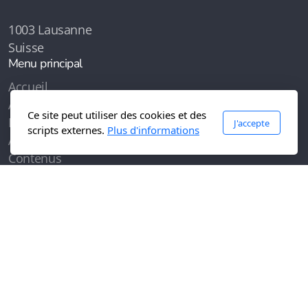
1003 Lausanne
Suisse
Menu principal
Accueil
À propos de
Ce site peut utiliser des cookies et des
Podcasts
J'accepte
scripts externes.
Plus d'informations
Articles
Contenus
Contactez-moi
Légal
Conditions d'utilisation
Politique de confidentialité
Copyright, tous droits réservés