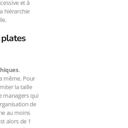
cessive et à
la hiérarchie
le.
 plates
chiques
.
 la même. Pour
iter la taille
de managers qui
organisation de
une au moins
st alors de 1