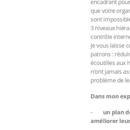
encadrant pour
que votre organ
sont impossibl
3 niveaux hiéra
contrôle intern
Je vous laisse 
patrons : rédui
écoutilles aux
n’ont jamais as
problème de le
Dans mon expé
-
un plan d
améliorer leur