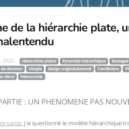
e de la hiérarchie plate, 
malentendu
, 2022
Hiérarchies plates
Pyramide hiérarchique
Managers
 de décision
Utopie
Design organisationnel
Familistère
P
s More
Démocratie
PARTIE : UN PHENOMENE PAS NOUV
e partie
, j'ai questionné le modèle hiérarchique tr