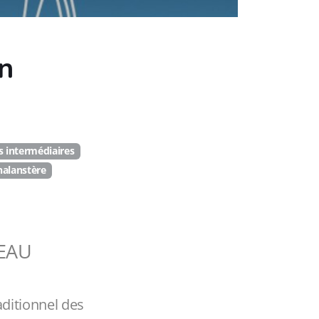
un
 intermédiaires
halanstère
EAU
aditionnel des