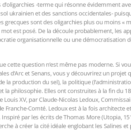
 d’oligarchies -terme qui résonne évidemment avec 
e sol ukrainien et des sanctions occidentales- puisq
s grecques sont des oligarchies plus ou moins « mi
 mot est posé. De la découle probablement, les ap
ratie organisationnelle ou une démocratisation de
que cette question n’est même pas moderne. Si vous
ales d’Arc et Senans, vous y découvrirez un projet q
la production du sel), la politique (l’administrati
la philosophie. Elles ont construites à la fin du 1
de Louis XV, par Claude-Nicolas Ledoux, Commissai
de Franche-Comté. Ledoux est à la fois architecte e
 Inspiré par les écrits de Thomas More (Utopia, 151
rche à créer la cité idéale englobant les Salines et 