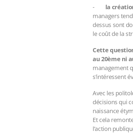
-
la créati
managers tende
dessus sont do
le coût de la st
Cette question
au 20ème ni au
management qui 
s’intéressent é
Avec les polito
décisions qui c
naissance étymo
Et cela remont
l’action publiqu