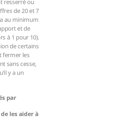
t resserré ou
fres de 20 et 7
ura au minimum
upport et de
rs à 1 pour 10).
ion de certains
t fermer les
nt sans cesse,
’il y a un
és par
de les aider à