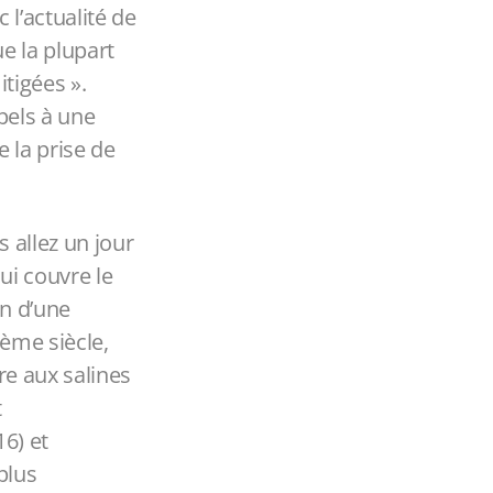
l’actualité de
ue la plupart
tigées ».
pels à une
 la prise de
 allez un jour
ui couvre le
on d’une
8ème siècle,
re aux salines
t
6) et
plus