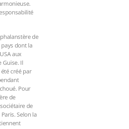
harmonieuse.
responsabilité
 phalanstère de
 pays dont la
s USA aux
 Guise. Il
a été créé par
 pendant
échoué. Pour
tère de
 sociétaire de
Paris. Selon la
rtiennent