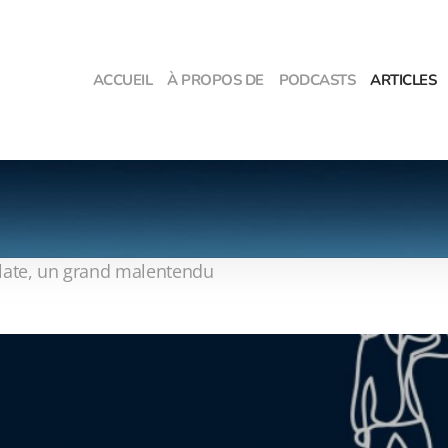
ACCUEIL
À PROPOS DE
PODCASTS
ARTICLES
plate, un grand malentendu