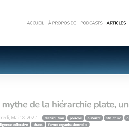
ACCUEIL
À PROPOS DE
PODCASTS
ARTICLES
 mythe de la hiérarchie plate, 
redi, Mai 18, 2022
distribution
pouvoir
autorité
structure
o
lligence collective
chaos
forme organisationnelle