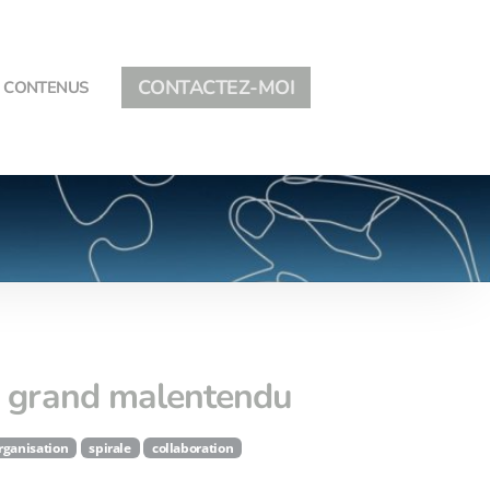
CONTACTEZ-MOI
CONTENUS
un grand malentendu
rganisation
spirale
collaboration