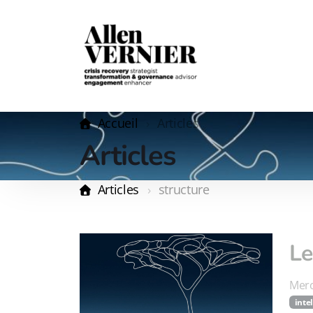
Accueil
Articles
Articles
Articles
structure
Le
Merc
inte