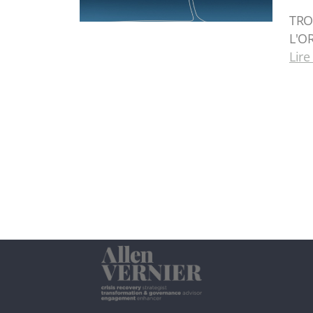
TRO
L'O
Lire