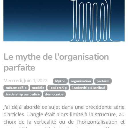
Le mythe de l'organisation
parfaite
Mercredi, Juin 1, 2022
Mythe
organisation
parfaite
métamodèle
modèle
leadership
leadership distribué
leadership centralisé
démocratie
J'ai déjà abordé ce sujet dans une précédente série
d'articles. L’angle était alors limité à la structure, au
choix de la verticalité ou de l’horizontalisation et