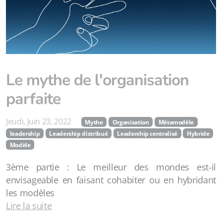
Le mythe de l'organisation
parfaite
Jeudi, Juin 23, 2022
Mythe
Organisation
Métamodèle
leadership
Leadership distribué
Leadership centralisé
Hybride
Modèle
3ème partie : Le meilleur des mondes est-il
envisageable en faisant cohabiter ou en hybridant
les modèles
Lire la suite