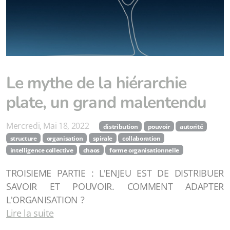
Le mythe de la hiérarchie
plate, un grand malentendu
Mercredi, Mai 18, 2022
distribution
pouvoir
autorité
structure
organisation
spirale
collaboration
intelligence collective
chaos
forme organisationnelle
TROISIEME PARTIE : L'ENJEU EST DE DISTRIBUER
SAVOIR ET POUVOIR. COMMENT ADAPTER
L'ORGANISATION ?
Lire la suite