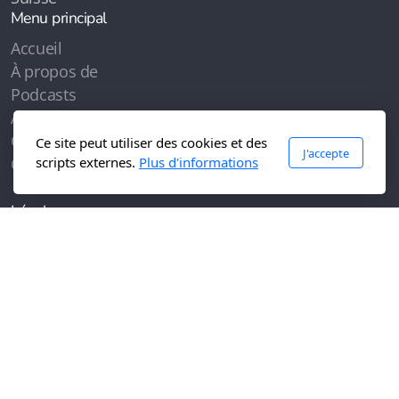
Menu principal
Accueil
À propos de
Podcasts
Articles
Contenus
Ce site peut utiliser des cookies et des
J'accepte
scripts externes.
Plus d'informations
Contactez-moi
Légal
Conditions d'utilisation
Politique de confidentialité
Copyright, tous droits réservés