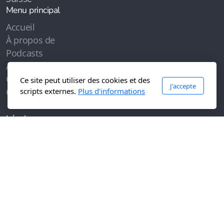
Menu principal
Accueil
À propos de
Podcasts
Articles
Contenus
Ce site peut utiliser des cookies et des
J'accepte
scripts externes.
Plus d'informations
Contactez-moi
Légal
Conditions d'utilisation
Politique de confidentialité
Copyright, tous droits réservés