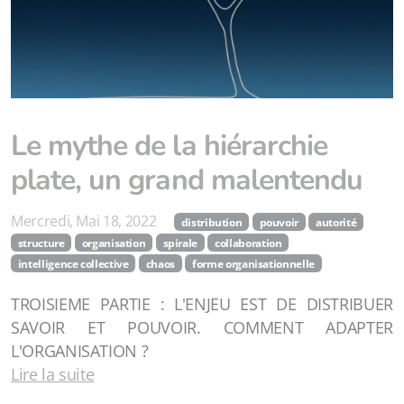
Le mythe de la hiérarchie
plate, un grand malentendu
Mercredi, Mai 18, 2022
distribution
pouvoir
autorité
structure
organisation
spirale
collaboration
intelligence collective
chaos
forme organisationnelle
TROISIEME PARTIE : L'ENJEU EST DE DISTRIBUER
SAVOIR ET POUVOIR. COMMENT ADAPTER
L'ORGANISATION ?
Lire la suite