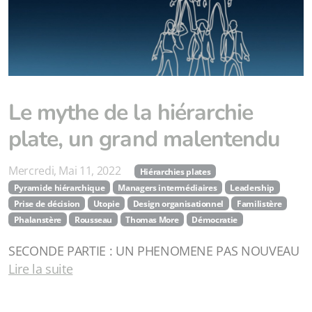
Le mythe de la hiérarchie
plate, un grand malentendu
Mercredi, Mai 11, 2022
Hiérarchies plates
Pyramide hiérarchique
Managers intermédiaires
Leadership
Prise de décision
Utopie
Design organisationnel
Familistère
Phalanstère
Rousseau
Thomas More
Démocratie
SECONDE PARTIE : UN PHENOMENE PAS NOUVEAU
Lire la suite