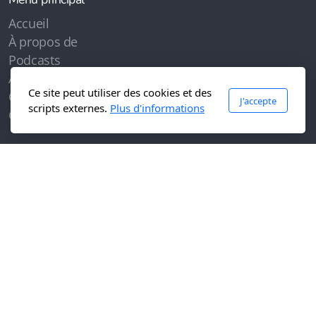
Accueil
À propos de
Podcasts
Articles
Ce site peut utiliser des cookies et des
Contenus
J'accepte
scripts externes.
Plus d'informations
Contactez-moi
Légal
Conditions d'utilisation
Politique de confidentialité
Copyright, tous droits réservés