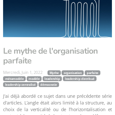
Le mythe de l'organisation
parfaite
Mercredi, Juin 1, 2022
Mythe
organisation
parfaite
métamodèle
modèle
leadership
leadership distribué
leadership centralisé
démocratie
J'ai déjà abordé ce sujet dans une précédente série
d'articles. L’angle était alors limité à la structure, au
choix de la verticalité ou de l’horizontalisation et