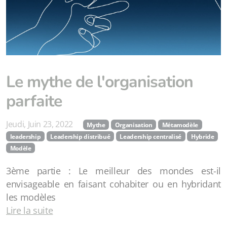
Le mythe de l'organisation
parfaite
Jeudi, Juin 23, 2022
Mythe
Organisation
Métamodèle
leadership
Leadership distribué
Leadership centralisé
Hybride
Modèle
3ème partie : Le meilleur des mondes est-il
envisageable en faisant cohabiter ou en hybridant
les modèles
Lire la suite