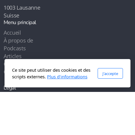
1003 Lausanne
Suisse
Menu principal
Accueil
À propos de
Podcasts
Articles
Contenus
Ce site peut utiliser des cookies et des
Contactez-moi
J'accepte
scripts externes.
Plus d'informations
Légal
Conditions d'utilisation
Politique de confidentialité
Copyright, tous droits réservés