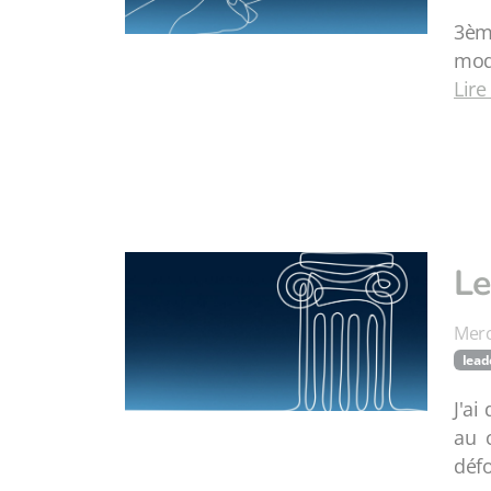
3ème
mod
Lire
Le
Merc
lead
J'ai
au c
déf