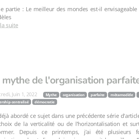
 partie : Le meilleur des mondes est-il envisageable 
èles
 la suite
 mythe de l'organisation parfait
redi, Juin 1, 2022
Mythe
organisation
parfaite
métamodèle
ership centralisé
démocratie
 déjà abordé ce sujet dans une précédente série d'articles
hoix de la verticalité ou de l’horizontalisation et su
ormer. Depuis ce printemps, j’ai été plusieurs f