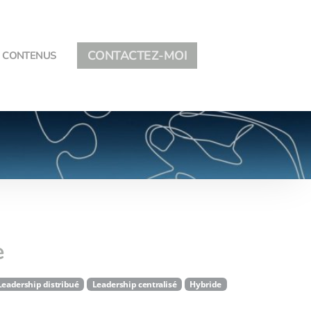
CONTACTEZ-MOI
CONTENUS
e
Leadership distribué
Leadership centralisé
Hybride