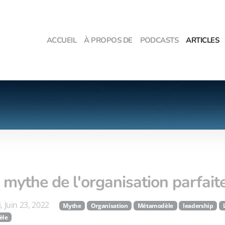
ACCUEIL
À PROPOS DE
PODCASTS
ARTICLES
 mythe de l'organisation parfait
, Juin 23, 2022
Mythe
Organisation
Métamodèle
leadership
èle