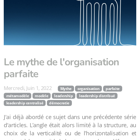
Le mythe de l'organisation
parfaite
Mercredi, Juin 1, 2022
Mythe
organisation
parfaite
métamodèle
modèle
leadership
leadership distribué
leadership centralisé
démocratie
J'ai déjà abordé ce sujet dans une précédente série
d'articles. L’angle était alors limité à la structure, au
choix de la verticalité ou de l’horizontalisation et