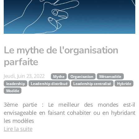
Le mythe de l'organisation
parfaite
Jeudi, Juin 23, 2022
Mythe
Organisation
Métamodèle
leadership
Leadership distribué
Leadership centralisé
Hybride
Modèle
3ème partie : Le meilleur des mondes est-il
envisageable en faisant cohabiter ou en hybridant
les modèles
Lire la suite