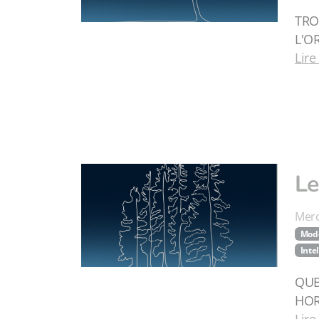
TRO
L'O
Lire
Le
Merc
Modè
Inte
QUE
HOR