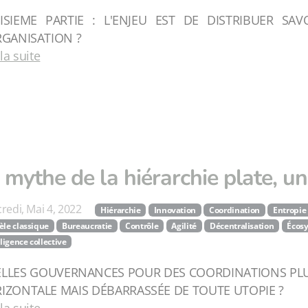
ISIEME PARTIE : L'ENJEU EST DE DISTRIBUER S
RGANISATION ?
 la suite
 mythe de la hiérarchie plate, 
redi, Mai 4, 2022
Hiérarchie
Innovation
Coordination
Entropie 
le classique
Bureaucratie
Contrôle
Agilité
Décentralisation
Écos
lligence collective
LLES GOUVERNANCES POUR DES COORDINATIONS PLUS
IZONTALE MAIS DÉBARRASSÉE DE TOUTE UTOPIE ?