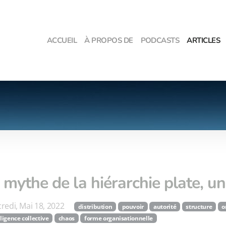
ACCUEIL
À PROPOS DE
PODCASTS
ARTICLES
 mythe de la hiérarchie plate, 
redi, Mai 18, 2022
distribution
pouvoir
autorité
structure
o
lligence collective
chaos
forme organisationnelle