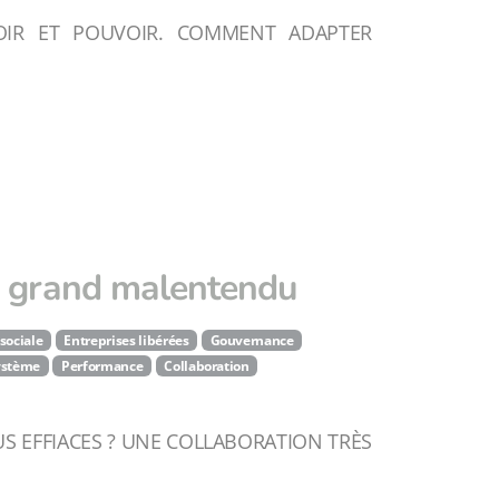
AVOIR ET POUVOIR. COMMENT ADAPTER
un grand malentendu
sociale
Entreprises libérées
Gouvernance
ystème
Performance
Collaboration
 EFFIACES ? UNE COLLABORATION TRÈS