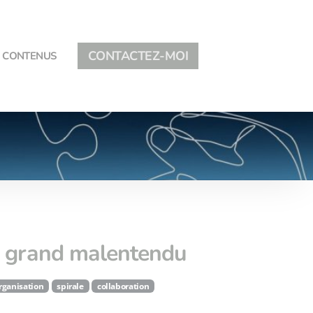
CONTACTEZ-MOI
CONTENUS
un grand malentendu
rganisation
spirale
collaboration