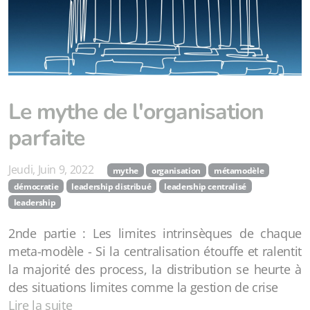
Le mythe de l'organisation
parfaite
Jeudi, Juin 9, 2022
mythe
organisation
métamodèle
démocratie
leadership distribué
leadership centralisé
leadership
2nde partie : Les limites intrinsèques de chaque
meta-modèle - Si la centralisation étouffe et ralentit
la majorité des process, la distribution se heurte à
des situations limites comme la gestion de crise
Lire la suite