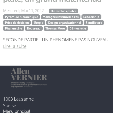
Mercredi, Mai 11, 2022
Hiérarchies plates
Pyramide hiérarchique
Managers intermédiaires
Leadership
Prise de décision
Utopie
Design organisationnel
Familistère
Phalanstère
Rousseau
Thomas More
Démocratie
SECONDE PARTIE : UN PHENOMENE PAS NOUVEAU
Lire la suite
1003 Lausanne
Suisse
Menu principal