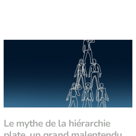
Le mythe de la hiérarchie
plate, un grand malentendu