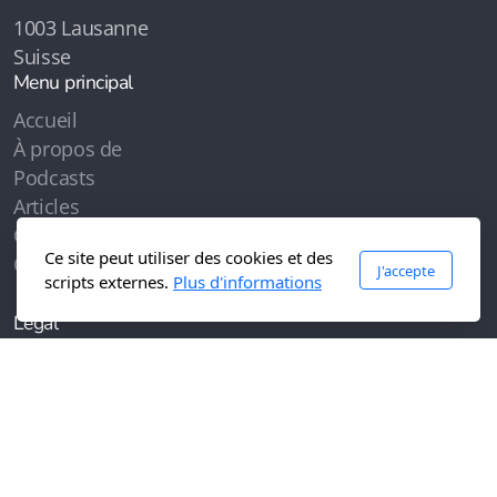
1003 Lausanne
Suisse
Menu principal
Accueil
À propos de
Podcasts
Articles
Contenus
Ce site peut utiliser des cookies et des
Contactez-moi
J'accepte
scripts externes.
Plus d'informations
Légal
Conditions d'utilisation
Politique de confidentialité
Copyright, tous droits réservés