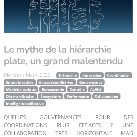
Le mythe de la hiérarchie
plate, un grand malentendu
Mercredi, Mai 4, 2022
Hiérarchie
Innovation
Coordination
Entropie sociale
Entreprises libérées
Gouvernance
Modèle classique
Bureaucratie
Contrôle
Agilité
Décentralisation
Écosystème
Performance
Collaboration
Intelligence collective
QUELLES GOUVERNANCES POUR DES
COORDINATIONS PLUS EFFIACES ? UNE
COLLABORATION TRÈS HORIZONTALE MAIS