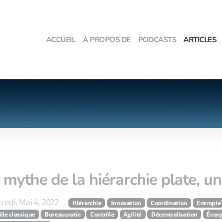
ACCUEIL
À PROPOS DE
PODCASTS
ARTICLES
 mythe de la hiérarchie plate, 
redi, Mai 4, 2022
Hiérarchie
Innovation
Coordination
Entropie 
le classique
Bureaucratie
Contrôle
Agilité
Décentralisation
Écos