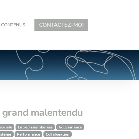
CONTACTEZ-MOI
CONTENUS
un grand malentendu
sociale
Entreprises libérées
Gouvernance
ystème
Performance
Collaboration