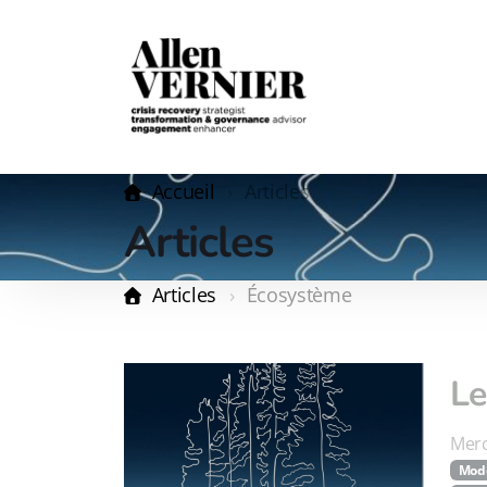
Accueil
Articles
Articles
Articles
Écosystème
Le
Merc
Modè